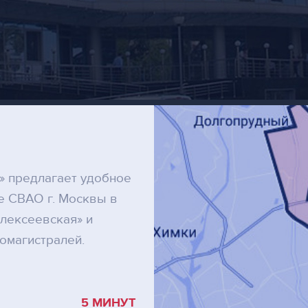
» предлагает удобное
е СВАО г. Москвы в
лексеевская» и
томагистралей.
5 МИНУТ