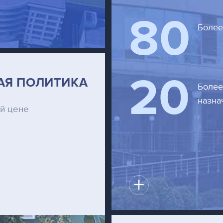
80
Более
20
ВАЯ ПОЛИТИКА
Более
назна
й цене
+