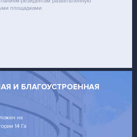
омпаниям-резидентам разветвленную
ными площадками.
АЯ И БЛАГОУСТРОЕННАЯ
ложен на
тории 14 Га