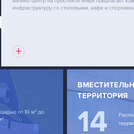
Бизнес-центр на проспекте Мира предлагает к
инфраструктуру со столовыми, кафе и спортив
+
ВМЕСТИТЕЛЬН
ТЕРРИТОРИЯ
14
2
щадью от 10 м
до
Распо
2
м
.
терри