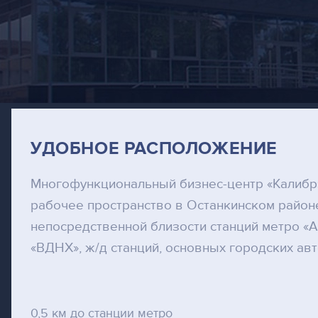
УДОБНОЕ РАСПОЛОЖЕНИЕ
Многофункциональный бизнес-центр «Калибр
рабочее пространство в Останкинском район
непосредственной близости станций метро «А
«ВДНХ», ж/д станций, основных городских ав
0,5 км до станции метро