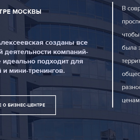
В сов
НТРЕ МОСКВЫ
просп
чтобы
Алексеевская созданы все
была 
й деятельности компаний-
е идеально подходит для
терри
 и мини-тренингов.
общес
разно
ценам
 О БИЗНЕС-ЦЕНТРЕ