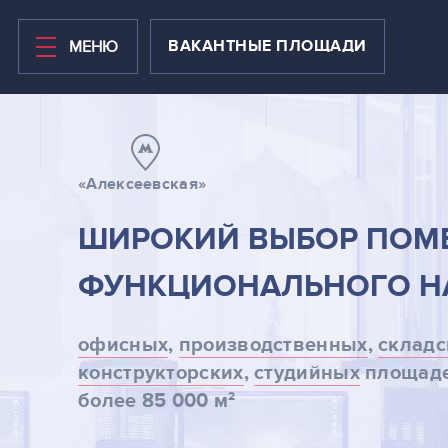
ВАКАНТНЫЕ ПЛОЩАДИ
МЕНЮ
ВАКАНТНЫЕ ПЛОЩАДИ
«Алексеевская»
БИЗНЕС-ЦЕНТР
ШИРОКИЙ ВЫБОР ПОМ
ТЕХНОПАРК
ФУНКЦИОНАЛЬНОГО Н
КОВОРКИНГ
офисных
,
производственных
,
складс
НОВЫЕ ПЛОЩАДИ В 2020
конструкторских
,
студийных
площаде
2
более 85 000 м
ТЕРРИТОРИЯ
НОВОСТИ