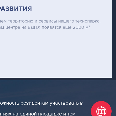
РАЗВИТИЯ
ем территорию и сервисы нашего технопарка.
2
ом центре на ВДНХ появятся еще 2000 м
ожность резидентам участвовать в
тиях на единой площадке и тем