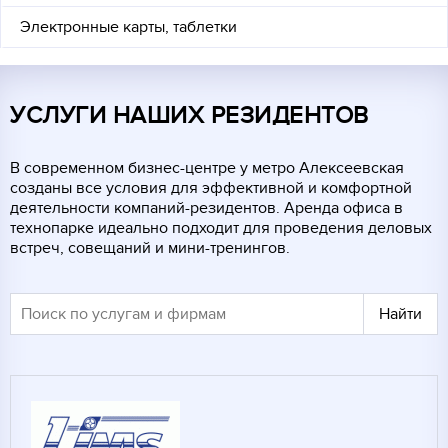
Электронные карты, таблетки
УСЛУГИ РЕЗИДЕНТОВ
О НАС
УСЛУГИ НАШИХ РЕЗИДЕНТОВ
КОНТАКТЫ
В современном бизнес-центре у метро Алексеевская
ИНФОРМАЦИЯ ДЛЯ
созданы все условия для эффективной и комфортной
РЕЗИДЕНТОВ
деятельности компаний-резидентов. Аренда офиса в
технопарке идеально подходит для проведения деловых
ПОИСК ПО САЙТУ
встреч, совещаний и мини-тренингов.
ВХОД ДЛЯ РЕЗИДЕНТОВ
Москва, СВАО, ул. Годовикова, 9
Станция метро Алексеевская