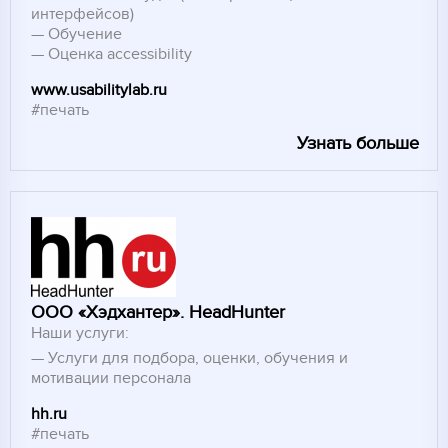
интерфейсов)
Обучение
Оценка accessibility
www.usabilitylab.ru
#печать
Узнать больше
ООО «Хэдхантер». HeadHunter
Наши услуги:
Услуги для подбора, оценки, обучения и
мотивации персонала
hh.ru
#печать