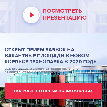
УСЛУГИ РЕЗИДЕНТОВ
ПОСМОТРЕТЬ
ПРЕЗЕНТАЦИЮ
О НАС
КОНТАКТЫ
ИНФОРМАЦИЯ ДЛЯ
РЕЗИДЕНТОВ
ОТКРЫТ ПРИЕМ ЗАЯВОК НА
ВАКАНТНЫЕ ПЛОЩАДИ В НОВОМ
ПОИСК ПО САЙТУ
КОРПУСЕ ТЕХНОПАРКА В 2020 ГОДУ
ЗДАНИЕ ВВЕДЕНО В ЭКСПЛУАТАЦИЮ, ПОЛУЧЕНО
СВИДЕТЕЛЬСТВО О СОБСТВЕННОСТИ.
ВХОД ДЛЯ РЕЗИДЕНТОВ
Москва, СВАО, ул. Годовикова, 9
ПОДРОБНЕЕ О НОВЫХ ВОЗМОЖНОСТЯХ
Станция метро Алексеевская