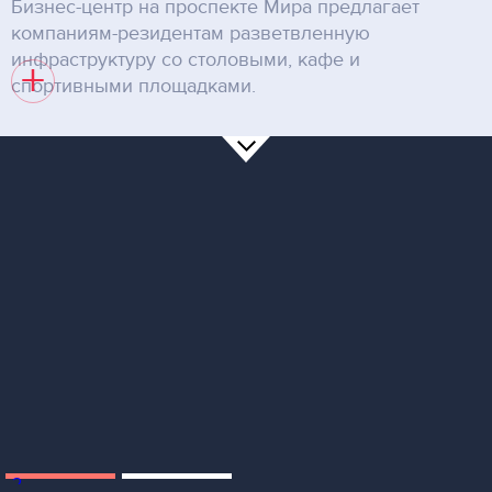
Бизнес-центр на проспекте Мира предлагает
компаниям-резидентам разветвленную
инфраструктуру со столовыми, кафе и
+
спортивными площадками.
2