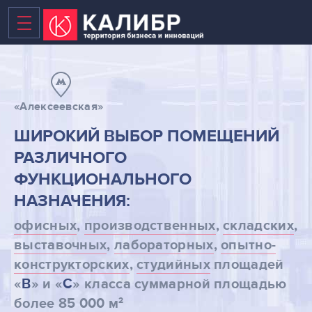
«Алексеевская»
ВАКАНТНЫЕ ПЛОЩАДИ
ШИРОКИЙ ВЫБОР ПОМЕЩЕНИЙ
РАЗЛИЧНОГО
БИЗНЕС-ЦЕНТР
ФУНКЦИОНАЛЬНОГО
ТЕХНОПАРК
НАЗНАЧЕНИЯ:
КОВОРКИНГ
офисных
,
производственных
,
складских
,
выставочных
,
лабораторных
,
опытно-
НОВЫЕ ПЛОЩАДИ В 2020
конструкторских
,
студийных
площадей
ТЕРРИТОРИЯ
«
В
» и «
С
» класса суммарной площадью
2
более 85 000 м
НОВОСТИ