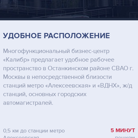
УДОБНОЕ РАСПОЛОЖЕНИЕ
Многофункциональный бизнес-центр
«Калибр» предлагает удобное рабочее
пространство в Останкинском районе СВАО г.
Москвы в непосредственной близости
станций метро «Алексеевская» и «ВДНХ», ж/д
станций, основных городских
автомагистралей.
5 МИНУТ
0,5 км до станции метро
Алексеевская
пешком