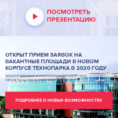
УСЛУГИ РЕЗИДЕНТОВ
ПОСМОТРЕТЬ
ПРЕЗЕНТАЦИЮ
О НАС
КОНТАКТЫ
ИНФОРМАЦИЯ ДЛЯ
РЕЗИДЕНТОВ
ОТКРЫТ ПРИЕМ ЗАЯВОК НА
ВАКАНТНЫЕ ПЛОЩАДИ В НОВОМ
ПОИСК ПО САЙТУ
КОРПУСЕ ТЕХНОПАРКА В 2020 ГОДУ
ЗДАНИЕ ВВЕДЕНО В ЭКСПЛУАТАЦИЮ, ПОЛУЧЕНО
СВИДЕТЕЛЬСТВО О СОБСТВЕННОСТИ.
ВХОД ДЛЯ РЕЗИДЕНТОВ
Москва, СВАО, ул. Годовикова, 9
ПОДРОБНЕЕ О НОВЫХ ВОЗМОЖНОСТЯХ
Станция метро Алексеевская