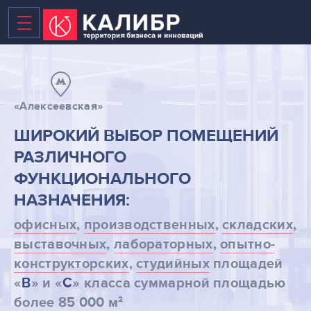
«Алексеевская»
ВАКАНТНЫЕ ПЛОЩАДИ
ШИРОКИЙ ВЫБОР ПОМЕЩЕНИЙ
РАЗЛИЧНОГО
БИЗНЕС-ЦЕНТР
ФУНКЦИОНАЛЬНОГО
ТЕХНОПАРК
НАЗНАЧЕНИЯ:
КОВОРКИНГ
офисных
,
производственных
,
складских
,
выставочных
,
лабораторных
,
опытно-
НОВЫЕ ПЛОЩАДИ В 2020
конструкторских
,
студийных
площадей
ТЕРРИТОРИЯ
«
В
» и «
С
» класса суммарной площадью
2
более 85 000 м
НОВОСТИ