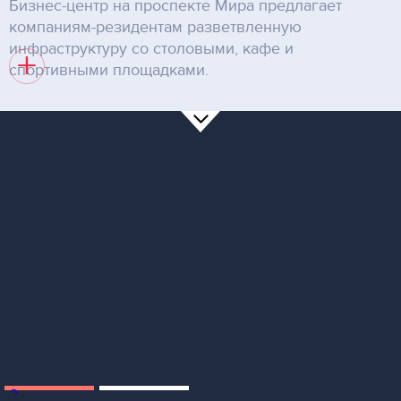
Бизнес-центр на проспекте Мира предлагает
компаниям-резидентам разветвленную
инфраструктуру со столовыми, кафе и
+
спортивными площадками.
2