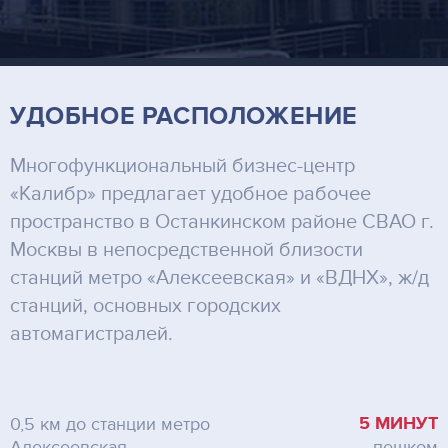
УДОБНОЕ РАСПОЛОЖЕНИЕ
Многофункциональный бизнес-центр
«Калибр» предлагает удобное рабочее
пространство в Останкинском районе СВАО г.
Москвы в непосредственной близости
станций метро «Алексеевская» и «ВДНХ», ж/д
станций, основных городских
автомагистралей.
5 МИНУТ
0,5 км до станции метро
Алексеевская
пешком