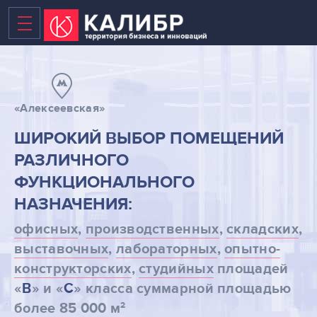
«Алексеевская»
ВАКАНТНЫЕ ПЛОЩАДИ
ШИРОКИЙ ВЫБОР ПОМЕЩЕНИЙ
РАЗЛИЧНОГО
БИЗНЕС-ЦЕНТР
ФУНКЦИОНАЛЬНОГО
ТЕХНОПАРК
НАЗНАЧЕНИЯ:
КОВОРКИНГ
офисных
,
производственных
,
складских
,
выставочных
,
лабораторных
,
опытно-
НОВЫЕ ПЛОЩАДИ В 2020
конструкторских
,
студийных
площадей
ТЕРРИТОРИЯ
«
В
» и «
С
» класса суммарной площадью
2
более 85 000 м
НОВОСТИ