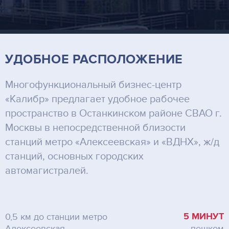
УДОБНОЕ РАСПОЛОЖЕНИЕ
Многофункциональный бизнес-центр
«Калибр» предлагает удобное рабочее
пространство в Останкинском районе СВАО г.
Москвы в непосредственной близости
станций метро «Алексеевская» и «ВДНХ», ж/д
станций, основных городских
автомагистралей.
5 МИНУТ
0,5 км до станции метро
Алексеевская
пешком