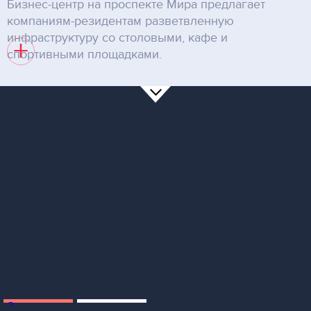
Бизнес-центр на проспекте Мира предлагает
компаниям-резидентам разветвленную
инфраструктуру со столовыми, кафе и
+
спортивными площадками.
2