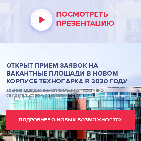
УСЛУГИ РЕЗИДЕНТОВ
ПОСМОТРЕТЬ
ПРЕЗЕНТАЦИЮ
О НАС
КОНТАКТЫ
ИНФОРМАЦИЯ ДЛЯ
РЕЗИДЕНТОВ
ОТКРЫТ ПРИЕМ ЗАЯВОК НА
ВАКАНТНЫЕ ПЛОЩАДИ В НОВОМ
ПОИСК ПО САЙТУ
КОРПУСЕ ТЕХНОПАРКА В 2020 ГОДУ
ЗДАНИЕ ВВЕДЕНО В ЭКСПЛУАТАЦИЮ, ПОЛУЧЕНО
СВИДЕТЕЛЬСТВО О СОБСТВЕННОСТИ.
ВХОД ДЛЯ РЕЗИДЕНТОВ
Москва, СВАО, ул. Годовикова, 9
ПОДРОБНЕЕ О НОВЫХ ВОЗМОЖНОСТЯХ
Станция метро Алексеевская