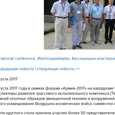
national conference
,
#technoparkkalibr
,
#ассоциация кластеро
едыдущая новость
|
следующая новость >>
густа 2017
густа 2017 года в рамках форума «Армия-2017» на аэродроме
спективы развития трассового испытательного комплекса (
аний опытных образцов авиационной техники и вооружения
ого командования Воздушно-космических войск совместно 
оте круглого стола приняли участие более 50 представител