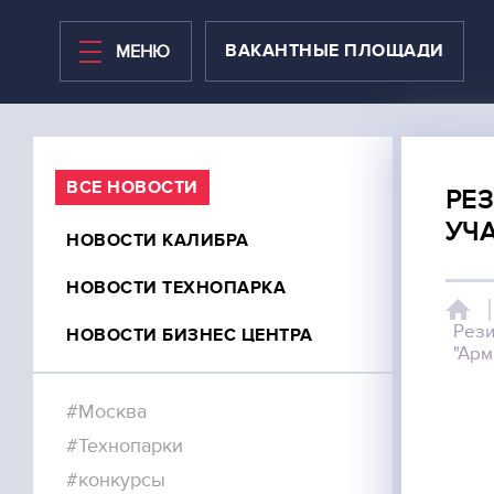
ВАКАНТНЫЕ ПЛОЩАДИ
МЕНЮ
ВАКАНТНЫЕ ПЛОЩАДИ
ВСЕ НОВОСТИ
РЕ
УЧА
НОВОСТИ КАЛИБРА
БИЗНЕС-ЦЕНТР
НОВОСТИ ТЕХНОПАРКА
ТЕХНОПАРК
Рези
НОВОСТИ БИЗНЕС ЦЕНТРА
КОВОРКИНГ
"Арм
НОВЫЕ ПЛОЩАДИ В 2020
#Москва
ТЕРРИТОРИЯ
#Технопарки
#конкурсы
НОВОСТИ