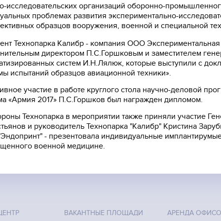
о-исследовательских организаций оборонно-промышленного
туальных проблемах развития экспериментально-исследоват
ективных образцов вооружения, военной и специальной тех
ент Технопарка Калибр - компания ООО Экспериментальная
нительным директором П.С.Горшковым и заместителем гене
атизированных систем И.Н.Лялюк, которые выступили с док
мы испытаний образцов авиационной техники».
тивное участие в работе круглого стола научно-деловой пр
а «Армия 2017» П.С.Горшков был награжден дипломом.
ороны Технопарка в мероприятии также приняли участие Ге
тьянов и руководитель Технопарка "Калибр" Кристина Заруб
Эндопринт" - презентовала индивидуальные имплантирумые и
щенного военной медицине.
ЦЕНТР
ВАКАНТНЫЕ ПЛОЩАДИ
АРЕНДА ОФИС