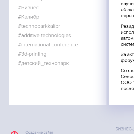
научн
#Бизнес
об ак
ОБРАТНЫЙ ЗВОНОК
персп
#Калибр
#technoparkkalibr
Резид
испол
#additive technologies
автом
систе
#international conference
#3d-printing
За ак
форум
#детский_технопарк
Со ст
Севос
ООО "
посвя
БИЗНЕС-
Создание сайта