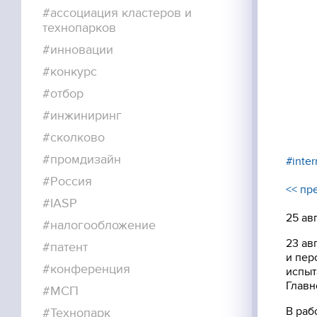
#ассоциация кластеров и
технопарков
УСЛУГИ РЕЗИДЕНТОВ
#инновации
О НАС
#конкурс
КОНТАКТЫ
#отбор
#инжиниринг
ИНФОРМАЦИЯ ДЛЯ
РЕЗИДЕНТОВ
#сколково
#промдизайн
#inter
#Россия
<< пр
ВХОД ДЛЯ РЕЗИДЕНТОВ
#IASP
25 ав
#налогообложение
Москва, СВАО, ул. Годовикова, 9
23 ав
#патент
Станция метро Алексеевская
и пер
#конференция
испыт
Главн
+7 (495) 730-09-59
#МСП
Режим работы 7:00 - 18:00 ПН-ПТ.
В раб
#Технопарк