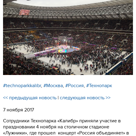
УСЛУГИ РЕЗИДЕНТОВ
О НАС
КОНТАКТЫ
ИНФОРМАЦИЯ ДЛЯ
РЕЗИДЕНТОВ
ПОИСК ПО САЙТУ
#technoparkkalibr
,
#Москва
,
#Россия
,
#Технопарк
<< предыдущая новость
|
следующая новость >>
ВХОД ДЛЯ РЕЗИДЕНТОВ
7 ноября 2017
Москва, СВАО, ул. Годовикова, 9
Станция метро Алексеевская
Сотрудники Технопарка «Калибр» приняли участие в
праздновании 4 ноября на столичном стадионе
«Лужники», где прошел концерт «Россия объединяет» в