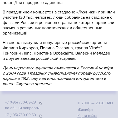
+7 (495) 730-09-59
честь Дня народного единства.
Режим работы 7:00 - 18:00 ПН-ПТ.
В праздничном концерте на стадионе «Лужники» приняли
участие 130 тыс. человек, люди собрались на стадионе с
флагами России и регионов страны, некоторые принесли
ОБРАТНЫЙ ЗВОНОК
знамена различных политических и общественных
организаций.
На сцене выступили популярные российские артисты:
Филипп Киркоров, Полина Гагарина, группа "Любэ",
Григорий Лепс, Кристина Орбакайте, Валерий Меладзе
и другие звезды российской эстрады.
День народного единства отмечается в России 4 ноября
с 2004 года. Праздник символизирует победу русского
народа в 1612 году над иностранными интервентами и
конец Смутного времени.
+7 (495) 730-09-29
© 2006 — 2026 ПАО
по общим вопросам
«Калибр»
+7 (495) 730-09-59
Карта сайта