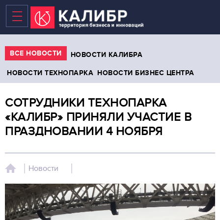
ВСЕ НОВОСТИ
НОВОСТИ КАЛИБРА
НОВОСТИ ТЕХНОПАРКА
НОВОСТИ БИЗНЕС ЦЕНТРА
ВАКАНТНЫЕ ПЛОЩАДИ
СОТРУДНИКИ ТЕХНОПАРКА
БИЗНЕС-ЦЕНТР
«КАЛИБР» ПРИНЯЛИ УЧАСТИЕ В
ПРАЗДНОВАНИИ 4 НОЯБРЯ
ТЕХНОПАРК
КОВОРКИНГ
Новости
НОВЫЕ ПЛОЩАДИ В 2020
ТЕРРИТОРИЯ
НОВОСТИ